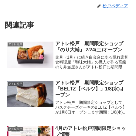
松戸ペディア
関連記事
アトレ松戸 期間限定ショップ
アトレ松戸
「のり大輔」 2/24(土)オープン
先月（1月）に続き白金台にある隠れ家和
食料理屋「和味大輔」の職人が作る高級
のり弁当屋さんがアトレ松戸に期間限定
出店です。先月の実食レポートあります
販売期間：2/24(土)～3/4(月)場 所：３
F 青山フラワーマーケット横
アトレ松戸 期間限定ショップ
アトレ松戸
「BELTZ【ベルツ】」1/8(水)オ
ープン
アトレ松戸 期間限定ショップとして、
バスクチーズケーキのBELTZ【ベルツ】
が1月8日オープンします期間：1/8(水)～
1/20(月)→BELTZ【ベルツ】オンラインシ
ョップ→BELTZ【ベルツ】公式インスタ
グラムバスクチーズケーキとは？ ...
4月のアトレ松戸期間限定ショッ
アトレ松戸
プ情報