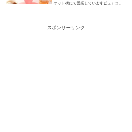
ケット横にて営業していますピュアココ
はチーズガーデンのブランドです。
「pure coco （ピュアココ）」は、驚きの
食感と味覚でお客さまが笑顔になれる新
感覚のチョ...
スポンサーリンク