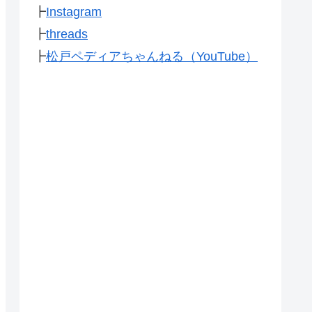
┣
Instagram
┣
threads
┣
松戸ペディアちゃんねる（YouTube）