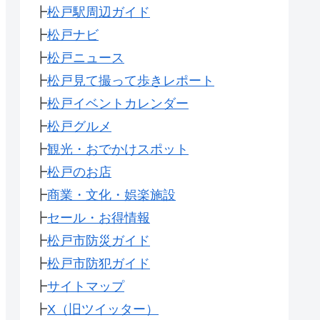
┣
松戸駅周辺ガイド
┣
松戸ナビ
┣
松戸ニュース
┣
松戸見て撮って歩きレポート
┣
松戸イベントカレンダー
┣
松戸グルメ
┣
観光・おでかけスポット
┣
松戸のお店
┣
商業・文化・娯楽施設
┣
セール・お得情報
┣
松戸市防災ガイド
┣
松戸市防犯ガイド
┣
サイトマップ
┣
X（旧ツイッター）