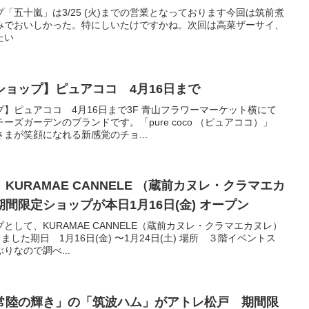
「五十嵐」は3/25 (火)までの営業となっております今回は筑前煮
みでおいしかった。特にしいたけですかね。次回は高菜ザーサイ、
たい
ョップ】ピュアココ 4月16日まで
】ピュアココ 4月16日まで3F 青山フラワーマーケット横にて
ズガーデンのブランドです。「pure coco （ピュアココ）」
まが笑顔になれる新感覚のチョ...
URAMAE CANNELE （蔵前カヌレ・クラマエカ
間限定ショップが本日1月16日(金) オープン
して、KURAMAE CANNELE（蔵前カヌレ・クラマエカヌレ）
しました期日 1月16日(金) 〜1月24日(土) 場所 ３階イベントス
りなので調べ...
常陸の輝き」の「筑波ハム」がアトレ松戸 期間限