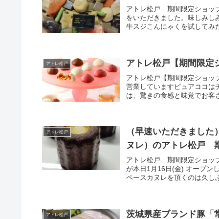
アトレ松戸 期間限定ショップ
をいただきました。味しみし
牛スジこんにゃくを試してみ
アトレ松戸【期間限定シ
アトレ松戸
アトレ松戸【期間限定ショップ
営業していますピュアココはチー
は、驚きの食感と味覚でお客さ
（早速いただきました）K
アトレ松戸
ヌレ）のアトレ松戸 期
アトレ松戸 期間限定ショップと
が本日1月16日(金) オープン
ペースカヌレを頂くのは久しぶ
茨城県産ブランド豚「
アトレ松戸