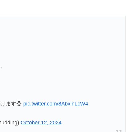
て、
けます😋
pic.twitter.com/8AbxinLcW4
dding)
October 12, 2024