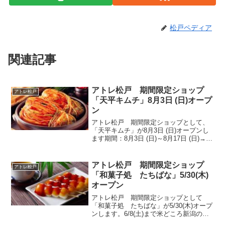
松戸ペディア
関連記事
アトレ松戸 期間限定ショップ
アトレ松戸
「天平キムチ」8月3日 (日)オープ
ン
アトレ松戸 期間限定ショップとして、
「天平キムチ」が8月3日 (日)オープンし
ます期間：8月3日 (日)～8月17日 (日)→天
平キムチ公式サイト→天平キムチ公式イ
ンスタグラム→天平キムチ楽天ショップ
天平キムチのこだわり発酵作用でさらに
アトレ松戸 期間限定ショップ
アトレ松戸
深ま...
「和菓子処 たちばな」5/30(木)
オープン
アトレ松戸 期間限定ショップとして
「和菓子処 たちばな」が5/30(木)オープ
ンします。6/8(土)まで米どころ新潟の越
後米をふんだんに使い、昔ながらの臼と