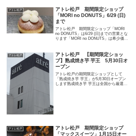
杵で丁寧に搗き、手間をかけた杵搗き製
法でもっちりとこしのある餅生地に仕上
アトレ松戸 期間限定ショップ
アトレ松戸
げてございま...
「MORI no DONUTS」6/29 (日)
まで
アトレ松戸 期間限定ショップ「MORI
no DONUTS」は6/29 (日)までの営業とな
ります「MORI no DONUTS」は希少価値
の高い特別なオリジナルブレンド生クリ
ームを使用しています。
アトレ松戸 【期間限定ショッ
アトレ松戸
プ】熟成焼き芋 芋王 5月30日オ
ープン
アトレ松戸の期間限定ショップとして
「熟成焼き芋 芋王」が5月30日オープン
します熟成焼き芋 芋王は全国から厳選さ
れたさつま芋のみを使用した焼き芋中心
の、さつま芋セレクトショップです日
時：5/30（火）～6/11（日）場所：3F エ
レベーター...
アトレ松戸 期間限定ショップ
アトレ松戸
「マックスイーツ」1月15日オー