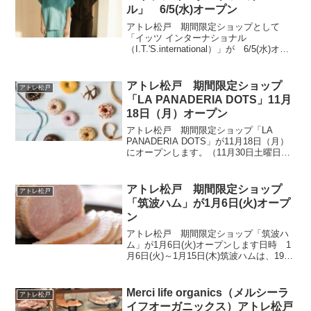
ル」 6/5(水)オープン
アトレ松戸 期間限定ショップとして
「イッツ インターナショナル
（I.T.'S.international）」が 6/5(水)オー
プンします。6月15日まで。
┣I.T.'S.international公式サイト
┣I.T.'S.interna...
アトレ松戸 期間限定ショップ
アトレ松戸
「LA PANADERIA DOTS」11月
18日（月）オープン
アトレ松戸 期間限定ショップ「LA
PANADERIA DOTS」が11月18日（月）
にオープンします。（11月30日土曜日ま
で）世界の最新基準を満たしたドーナツ
だから、お子様も安心してお召し上がり
いただけます。 ✓トランス脂肪酸の原因
アトレ松戸 期間限定ショップ
アトレ松戸
にな...
「筑波ハム」が1月6日(火)オープ
ン
アトレ松戸 期間限定ショップ「筑波ハ
ム」が1月6日(火)オープンします日時 1
月6日(火)～1月15日(木)筑波ハムは、1983
年（昭和58年）に茨城県つくば市で創業
した、手作りハム・ソーセージの専門店
です。もともと養豚業を営んでいた創業
Merci life organics（メルシーラ
アトレ松戸
者...
イフオーガニックス）アトレ松戸