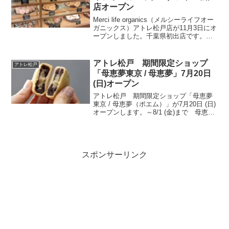
店オープン
Merci life organics（メルシーライフオー
ガニックス）アトレ松戸店が11月3日にオ
ープンしました。千葉県初出店です。オ
ープン3日目の本日開店直後に並んで買っ
てきました。→Merci life organics（メル
シーライフ...
アトレ松戸 期間限定ショップ
アトレ松戸
「母恵夢東京 / 母恵夢」7月20日
(日)オープン
アトレ松戸 期間限定ショップ「母恵夢
東京 / 母恵夢（ポエム）」が7月20日 (日)
オープンします。～8/1 (金)まで 母恵夢
（ポエム）は昭和31年（1956年）創業。
本社・工場は愛媛県東温市にありま
す。 「母恵夢東京」は新しいブランド
と...
スポンサーリンク