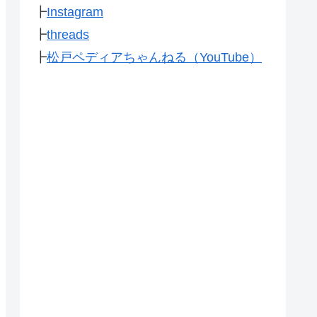
┣
Instagram
┣
threads
┣
松戸ペディアちゃんねる（YouTube）