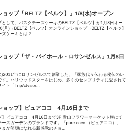
ップ「BELTZ【ベルツ】」1/8(水)オープン
として、バスクチーズケーキのBELTZ【ベルツ】が1月8日オー
/20(月)→BELTZ【ベルツ】オンラインショップ→BELTZ【ベルツ】
ケーキとは？ ...
ショップ「ザ・パイホール・ロサンゼルス」1月8日
日(火)2011年にロサンゼルスで創業した、「家族代々伝わる秘伝のレ
です。ハリウッドスターをはじめ、多くのセレブリティに愛されて
ripAdvisor...
ョップ】ピュアココ 4月16日まで
】ピュアココ 4月16日まで3F 青山フラワーマーケット横にて
ズガーデンのブランドです。「pure coco （ピュアココ）」
まが笑顔になれる新感覚のチョ...