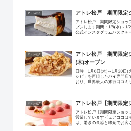
アトレ松戸 期間限定ショ
アトレ松戸
アトレ松戸 期間限定ショップ
プンします期間：1/8(水)～1
公式インスタグラムバスクチーズ
アトレ松戸 期間限定
アトレ松戸
(木)オープン
日時 1月8日(木)～1月20
シピ」を再現したパイ専門店
おり、世界最大の旅行口コミサイト「T
アトレ松戸【期間限定シ
アトレ松戸
アトレ松戸【期間限定ショップ
営業していますピュアココはチー
は、驚きの食感と味覚でお客さ