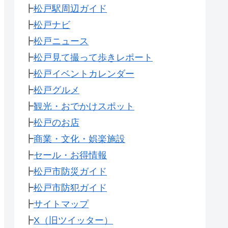
┣
松戸駅周辺ガイド
┣
松戸ナビ
┣
松戸ニュース
┣
松戸見て撮って歩きレポート
┣
松戸イベントカレンダー
┣
松戸グルメ
┣
観光・おでかけスポット
┣
松戸のお店
┣
商業・文化・娯楽施設
┣
セール・お得情報
┣
松戸市防災ガイド
┣
松戸市防犯ガイド
┣
サイトマップ
┣
X（旧ツイッター）