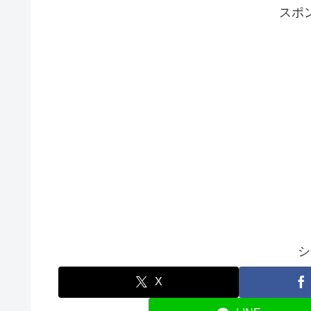
スポ
シ
X